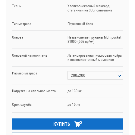
Ткань
Хлопковискозный жаккард
стеганный на 300г синтепона
Тип матраса
Пружинный блок
Основа
Независимые пружины Multipocket
S1000 (566 пр/м²)
Основной наполнитель
Латексированная кокосовая койра
и вязкоэластичный меморикс
Размер матраса
200х200
Нагрузка на спальное место
до 130 кг
Срок службы
до 10 лет
КУПИТЬ